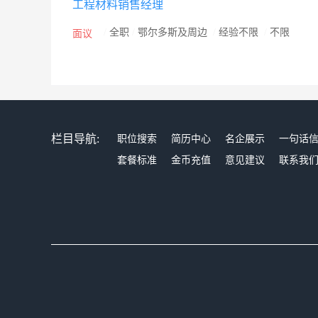
工程材料销售经理
到达全国任一工作现场，及时为客户进行全方位服务。
园、绿地、绿城、和记黄埔等全国各大房地产开发企业的
/
全职
/
鄂尔多斯及周边
/
经验不限
/
不限
面议
300余项，率先在业内通过国家环境认证和管理体系认证，
来，先后被评为中国涂料工业协会副会长单位、北京市
四年荣获中国房地产开发企业500强首选品牌。 责任富
孙的蓝天白云而努力的宏愿，为使中国制造成为卓越品
步。
栏目导航:
职位搜索
简历中心
名企展示
一句话
套餐标准
金币充值
意见建议
联系我