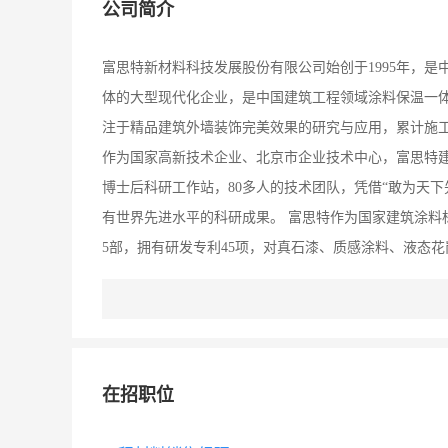
公司简介
富思特新材料科技发展股份有限公司始创于1995年，是
体的大型现代化企业，是中国建筑工程领域涂料保温一体
注于精品建筑外墙装饰完美效果的研究与应用，累计施工
作为国家高新技术企业、北京市企业技术中心，富思特建
博士后科研工作站，80多人的技术团队，凭借“敢为天
有世界先进水平的科研成果。 富思特作为国家建筑涂料
5部，拥有研发专利45项，对真石漆、质感涂料、液态花
技专利产品—光能自洁涂料，开启了建筑自洁模式。 生
完善的质量管理与保障体系，2013年落成投产的北京安
筑涂料与保温生产基地。 富思特秉承“没有质量，一切
为客户精心制造，与美国杜邦、陶氏化学、瓦克、拜尔
在招职位
特提供最优质的原材料。 服务富思特 富思特在成立之初
有技术服务与支持人员200余人，整合施工资源2万余人