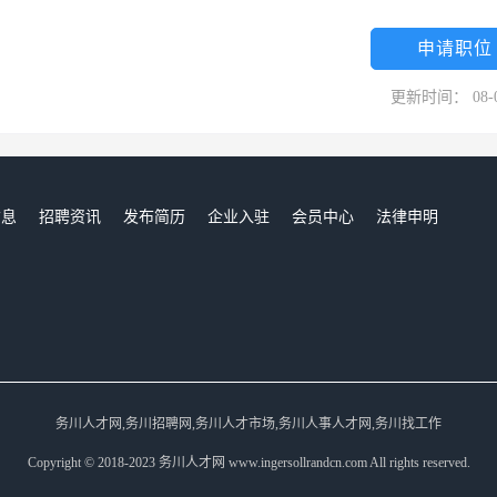
如今，富思特已成为万科、恒大、中海、首创、世茂、保利、远洋、碧桂
长期战略合作服务商。 荣誉富思特 数年来，富思特累计获得各类荣誉
申请职位
并成为中国ISO14024国际环境标志产品认证涂料标准的制定者。多年
更新时间： 08-
著名商标等称号，并蝉联三年行业评比中国十大外墙涂料品牌企业，连续
思特 多年前，富思特立下了做建筑低碳、环保、节能技术的领航者，为子
质的象征而持续精进的使命，富思特正积极推动着建筑节能向更高品质进
信息
招聘资讯
发布简历
企业入驻
会员中心
法律申明
们
务川人才网,务川招聘网,务川人才市场,务川人事人才网,务川找工作
Copyright © 2018-2023 务川人才网 www.ingersollrandcn.com All rights reserved.