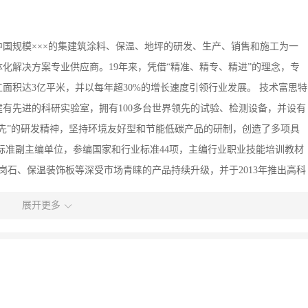
中国规模×××的集建筑涂料、保温、地坪的研发、生产、销售和施工为一
化解决方案专业供应商。19年来，凭借“精准、精专、精进”的理念，专
面积达3亿平米，并以每年超30%的增长速度引领行业发展。 技术富思特
有先进的科研实验室，拥有100多台世界领先的试验、检测设备，并设有
下先”的研发精神，坚持环境友好型和节能低碳产品的研制，创造了多项具
标准副主编单位，参编国家和行业标准44项，主编行业职业技能培训教材
岗石、保温装饰板等深受市场青睐的产品持续升级，并于2013年推出高科
产富思特 富思特在全国建有5大生产基地，拥有先进的现代化生产设备及
展开更多
定新工厂总投资5个亿，建筑面积17万平米，是目前中国生产规模×××的建
都是负数”的品质理念，坚持最严格的质量检验标准，确保每一件产品都是
、巴斯夫等一大批国际一流的优质供应商达成长期战略合作，确保为富思
就树立了“卓越漆品，至诚服务”的理念，在全国设有50余个分支机构，拥
，打造以工程为中心的销售服务体系，快速响应客户需求，确保24小时内