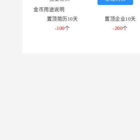
金币用途说明
置顶简历10天
置顶企业10天
-100
个
-200
个