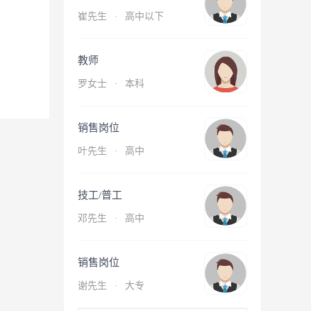
崔先生
·
高中以下
教师
罗女士
·
本科
销售岗位
叶先生
·
高中
技工/普工
邓先生
·
高中
销售岗位
谢先生
·
大专