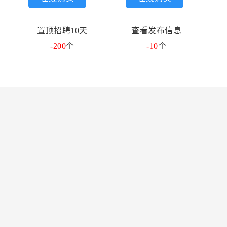
置顶招聘10天
查看发布信息
-200
个
-10
个