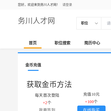
您好，欢迎来到务川人才网！
请登录
务川人才网
职位
首页
职位搜索
简历中心
金币充值
获取金币方法
充值10元
每天首次登陆
+100
个
+2
个
我要签到
在线购买